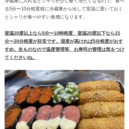
冷蔵庫に入れるとシャリが少し硬く冷たくなるので、食べ
る5分〜10分程度前に冷蔵庫から出して室温に置いておく
とシャリが食べやすい食感になります。
室温
20
度以上なら
5
分〜
10
時程度、室温
20
度以下なら
15
分〜
20
分程度が目安です。湿度が高ければ
5
分程度がおす
すめ。生ものなので温度管理等、お寿司の管理は気をつけ
てくださいね。