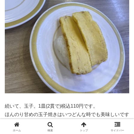
続いて、玉子。1皿(2貫で)税込110円です。
ほんのり甘めの玉子焼きはいつどんな時でも美味しいです
ね。
安心する味ってかんじです。
ホーム
検索
トップ
サイドバー