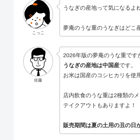
うなぎの産地って気になるよ
夢庵のうな重のうなぎはどこ
こっこ
2026年版の夢庵のうな重です
うなぎの産地は中国産
です。
お米は国産のコシヒカリを使
佐藤
店内飲食のうな重は2種類の
テイクアウトもありますよ！
販売期間は夏の土用の丑の日